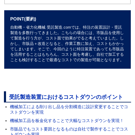
POINT(要約)
自動機・省力化機械 受託製造.comでは、特注の装置設計・受託
製造を多数行ってきました。こちらの場合には、市販品を使用し
て製造を行う方が、コスト面で効果がでると考えていました。し
かし、市販品＋改造となると、作業工数に加え、コストもかかっ
てしまいます。そこで、今回のように特注装置であっても市販品
を活用することはもちろん、コスト面を考慮し、自社で加工する
ことも検討することで最適なコストでの製造が可能となります。
受託製造装置におけるコストダウンのポイント
機械加工による削り出し品を分割構造に設計変更することでコ
ストダウンを実現
機械加工品を板金化することで大幅なコストダウンを実現！
市販品でもコスト要因となるものは自社で製作することでコス
トダウンを実現